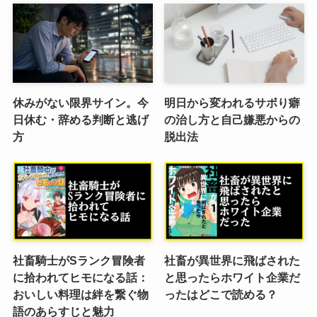
休みがない限界サイン。今
明日から変われるサボり癖
日休む・辞める判断と逃げ
の治し方と自己嫌悪からの
方
脱出法
社畜騎士がSランク冒険者
社畜が異世界に飛ばされた
に拾われてヒモになる話：
と思ったらホワイト企業だ
おいしい料理は絆を繋ぐ物
ったはどこで読める？
語のあらすじと魅力