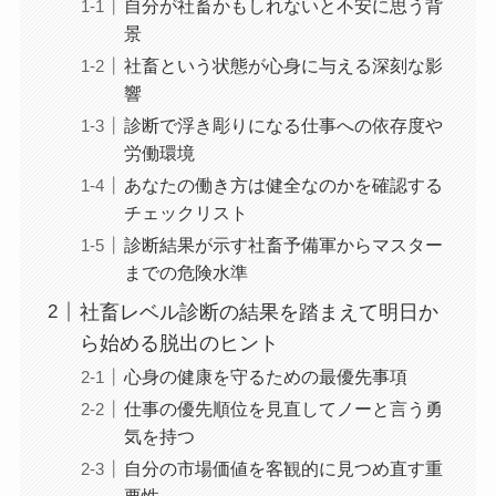
自分が社畜かもしれないと不安に思う背
景
社畜という状態が心身に与える深刻な影
響
診断で浮き彫りになる仕事への依存度や
労働環境
あなたの働き方は健全なのかを確認する
チェックリスト
診断結果が示す社畜予備軍からマスター
までの危険水準
社畜レベル診断の結果を踏まえて明日か
ら始める脱出のヒント
心身の健康を守るための最優先事項
仕事の優先順位を見直してノーと言う勇
気を持つ
自分の市場価値を客観的に見つめ直す重
要性