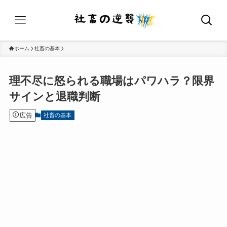
ホーム
社畜の基本
理不尽に怒られる職場はパワハラ？限界
サインと退職判断
広告
社畜の基本