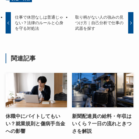
仕事で休憩なしは普通じゃ
取り柄がない人の強みの見
ない？法律のルールと心身
つけ方｜自己分析で仕事の
を守る対処法
武器を探す
関連記事
休職中にバイトしてもい
新聞配達員の給料・年収は
い？就業規則と傷病手当金
いくら？一日の流れときつ
への影響
さを解説