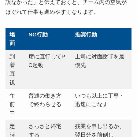
訳なかった」と伝えておくと、チーム内の空気が
ほぐれて仕事も進めやすくなります。
場
NG行動
推奨行動
面
到
席に直行してP
上司に対面謝罪を最
着
C起動
優先
直
後
午
普通の働き方
いつも以上に丁寧・
前
で終わらせる
迅速にこなす
中
定
さっさと帰宅
残業を申し出るか、
時
する
翌日分を前倒し