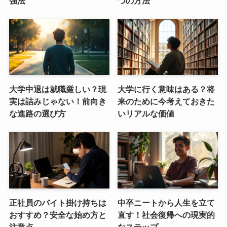
強法
つの方法
大学中退は就職厳しい？現
大学に行く意味はある？将
実は詰みじゃない！前向き
来のために今考えておきた
な進路の選び方
いリアルな価値
正社員のバイト掛け持ちは
中卒ニートから人生を立て
おすすめ？安全な始め方と
直す！社会復帰への現実的
注意点
なステップ