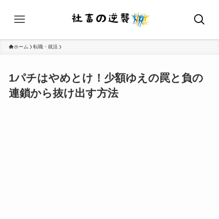
ホーム
転職・就活
1パチはやめとけ！少額ゆえの罠と負の
連鎖から抜け出す方法