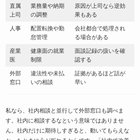
直属
業務量や納期
原因が上司なら逆効
上司
の調整
果もある
人事
配置転換や勤
会社都合で処理され
怠管理
る場合がある
産業
健康面の就業
面談記録の扱いを確
医
制限
認する
外部
違法性や未払
証拠があるほど話が
窓口
いの相談
早い
私なら、社内相談と並行して外部窓口も調べま
す。社内に相談するなという意味ではありませ
ん。社内だけに期待しすぎると、動いてもらえな