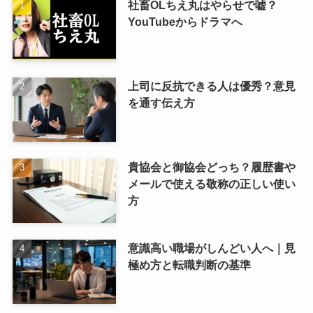
社畜OLちえ丸はやらせで嘘？
YouTubeからドラマへ
上司に反抗できる人は優秀？意見
を通す伝え方
貴協会と御協会どっち？履歴書や
メールで使える敬称の正しい使い
方
意識高い職場がしんどい人へ｜見
極め方と転職判断の基準